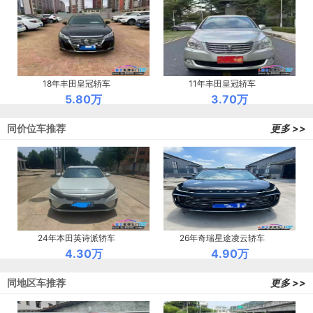
18年丰田皇冠轿车
11年丰田皇冠轿车
5.80万
3.70万
同价位车推荐
更多 >>
24年本田英诗派轿车
26年奇瑞星途凌云轿车
4.30万
4.90万
同地区车推荐
更多 >>