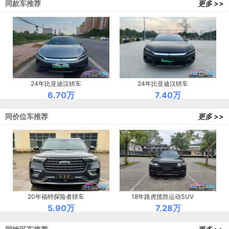
同款车推荐
更多 >>
24年比亚迪汉轿车
24年比亚迪汉轿车
6.70万
7.40万
同价位车推荐
更多 >>
20年福特探险者轿车
18年路虎揽胜运动SUV
5.90万
7.28万