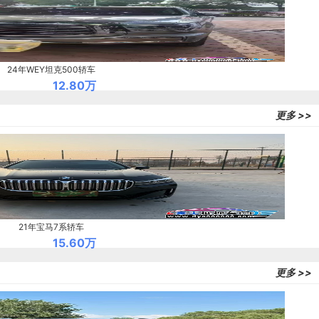
24年WEY坦克500轿车
12.80万
更多 >>
21年宝马7系轿车
15.60万
更多 >>