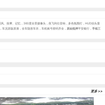
风、按摩、记忆，360度全景摄像头，燕飞利仕音响，多色氛围灯，HUD抬头显
，车况原版原漆，全车隐形车衣，车机账号密码齐全，
原始抵押
平安银行，
手续三
更多 >>