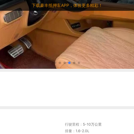
下载豪丰抵押车APP，体验更多精彩！
行驶里程：
5-10万公里
排量：
1.6-2.0L