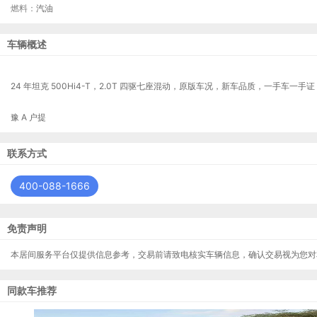
燃料：
汽油
车辆概述
24 年坦克 500Hi4-T，2.0T 四驱七座混动，原版车况，新车品质，一手车一手证
豫 A 户提
联系方式
400-088-1666
免责声明
本居间服务平台仅提供信息参考，交易前请致电核实车辆信息，确认交易视为您对
同款车推荐