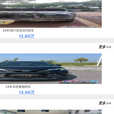
24年WEY坦克500轿车
12.80万
更多 >>
23年丰田塞纳轿车
13.90万
更多 >>