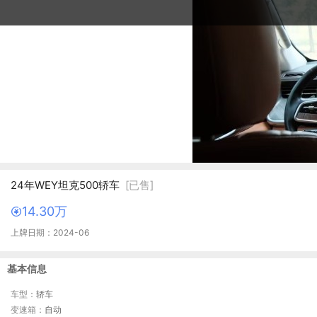
24年WEY坦克500轿车
[已售]
14.30万
上牌日期：2024-06
基本信息
车型：
轿车
变速箱：
自动