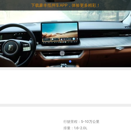
下载豪丰抵押车APP，体验更多精彩！
行驶里程：
5-10万公里
排量：
1.6-2.0L