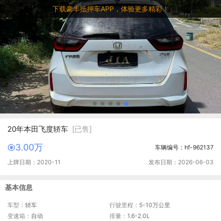
下载豪丰抵押车APP，体验更多精彩！
20年本田飞度轿车
[已售]
3.00万
车辆编号：hf-962137
上牌日期：2020-11
发布日期：2026-06-03
基本信息
车型：
轿车
行驶里程：
5-10万公里
变速箱：
自动
排量：
1.6-2.0L