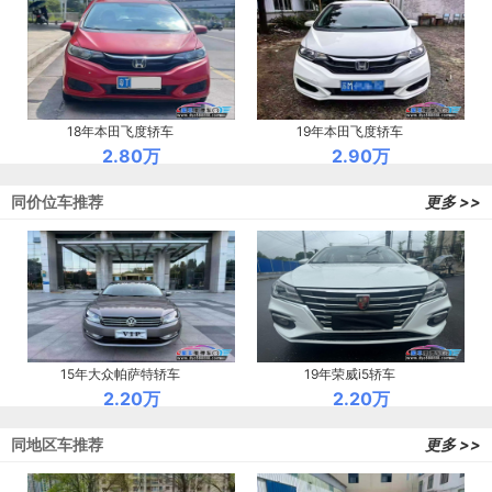
18年本田飞度轿车
19年本田飞度轿车
2.80万
2.90万
同价位车推荐
更多 >>
15年大众帕萨特轿车
19年荣威i5轿车
2.20万
2.20万
同地区车推荐
更多 >>