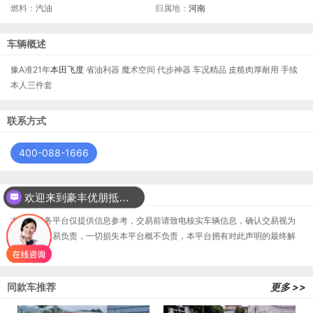
燃料：
汽油
归属地：
河南
车辆概述
豫A准21年
本田
飞度
省油利器 魔术空间 代步神器 车况精品 皮糙肉厚耐用 手续
本人三件套
联系方式
400-088-1666
免责声明
欢迎来到豪丰优朋抵押车平台？
本居间服务平台仅提供信息参考，交易前请致电核实车辆信息，确认交易视为
您对本次交易负责，一切损失本平台概不负责，本平台拥有对此声明的最终解
释权。
同款车推荐
更多 >>