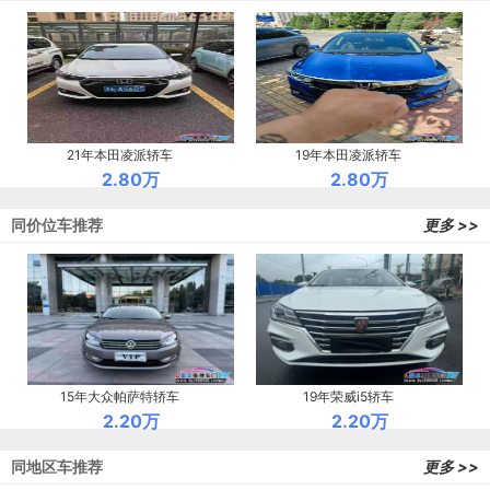
21年本田凌派轿车
19年本田凌派轿车
2.80万
2.80万
同价位车推荐
更多 >>
15年大众帕萨特轿车
19年荣威i5轿车
2.20万
2.20万
同地区车推荐
更多 >>