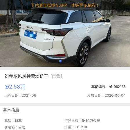
下载豪丰抵押车APP，体验更多精彩！
21年东风风神奕炫轿车
[已售]
2.58万
车辆编号：hf-962155
上牌日期：2021-06
发布日期：2026-06-04
基本信息
车型：
轿车
行驶里程：
5-10万公里
变速箱：
自动
排量：
1.6-2.0L