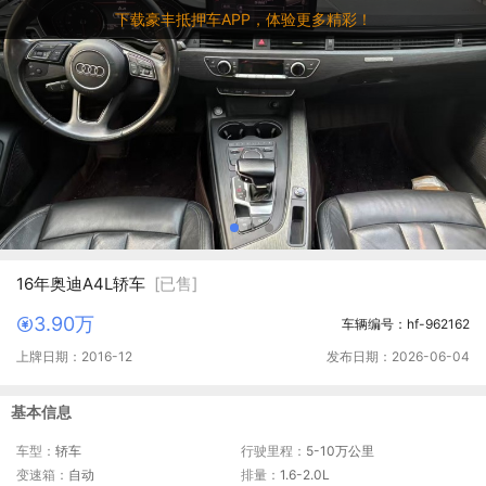
下载豪丰抵押车APP，体验更多精彩！
16年奥迪A4L轿车
[已售]
3.90万
车辆编号：hf-962162
上牌日期：2016-12
发布日期：2026-06-04
基本信息
车型：
轿车
行驶里程：
5-10万公里
变速箱：
自动
排量：
1.6-2.0L