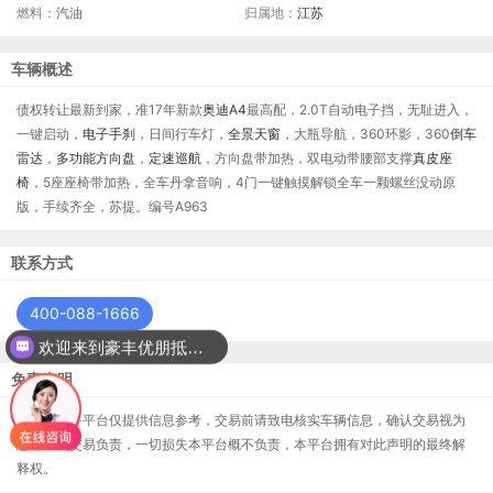
燃料：
汽油
归属地：
江苏
车辆概述
债权转让最新到家，准17年新款
奥迪A4
最高配，2.0T自动电子挡，无耻进入，
一键启动，
电子手刹
，日间行车灯，
全景天窗
，大瓶导航，360环影，360
倒车
雷达
，
多功能方向盘
，
定速巡航
，方向盘带加热，双电动带腰部支撑
真皮座
椅
，5座座椅带加热，全车丹拿音响，4门一键触摸解锁全车一颗螺丝没动原
版，手续齐全，苏提。编号A963
联系方式
400-088-1666
欢迎来到豪丰优朋抵押车平台？
免责声明
本居间服务平台仅提供信息参考，交易前请致电核实车辆信息，确认交易视为
您对本次交易负责，一切损失本平台概不负责，本平台拥有对此声明的最终解
释权。