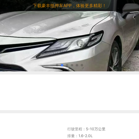
下载豪丰抵押车APP，体验更多精彩！
行驶里程：
5-10万公里
排量：
1.6-2.0L