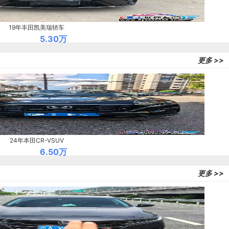
19年丰田凯美瑞轿车
5.30万
更多 >>
24年本田CR-VSUV
6.50万
更多 >>