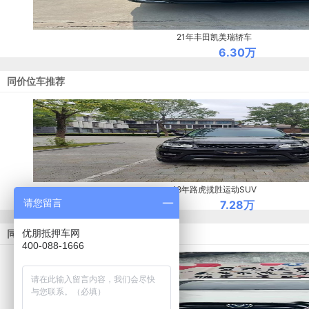
21年丰田凯美瑞轿车
6.30万
同价位车推荐
18年路虎揽胜运动SUV
请您留言
7.28万
同地区车推荐
优朋抵押车网
400-088-1666