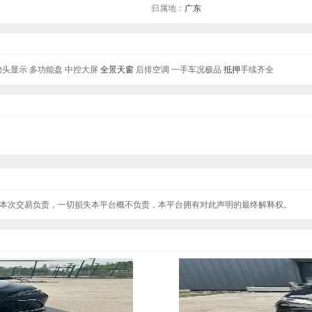
归属地：
广东
 抬头显示 多功能盘 中控大屏
全景天窗
后排空调 一手车况极品
抵押
手续齐全
本次交易负责，一切损失本平台概不负责，本平台拥有对此声明的最终解释权。