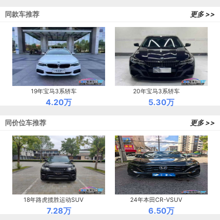
同款车推荐
更多 >>
19年宝马3系轿车
20年宝马3系轿车
4.20万
5.30万
同价位车推荐
更多 >>
18年路虎揽胜运动SUV
24年本田CR-VSUV
7.28万
6.50万