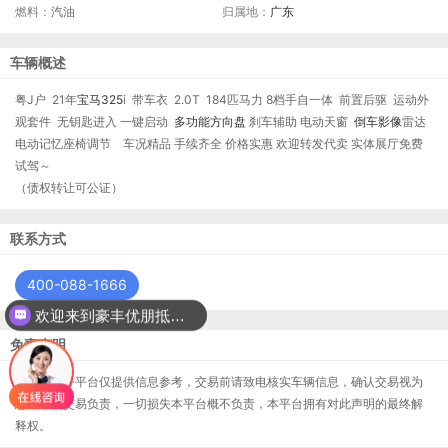
燃料：
汽油
归属地：
广东
车辆概述
粤J户 21年
宝马
325
i 带车衣 2.0T 184匹马力 8档手自一体 前置后驱 运动外
观套件 无钥匙进入 一键启动
多功能方向盘
刹车辅助 电动天窗
倒车影像
雷达
电动记忆座椅调节 车况精品 手续齐全 价格实惠 欢迎转发代卖 实体展厅免费
试驾～
（债权转让可公证）
联系方式
400-088-1666
欢迎来到豪丰优朋抵押车平台？
免责声明
本居间服务平台仅提供信息参考，交易前请致电核实车辆信息，确认交易视为
您对本次交易负责，一切损失本平台概不负责，本平台拥有对此声明的最终解
释权。