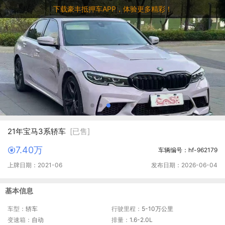
下载豪丰抵押车APP，体验更多精彩！
21年宝马3系轿车
[已售]
7.40万
车辆编号：hf-962179
上牌日期：2021-06
发布日期：2026-06-04
基本信息
车型：
轿车
行驶里程：
5-10万公里
变速箱：
自动
排量：
1.6-2.0L