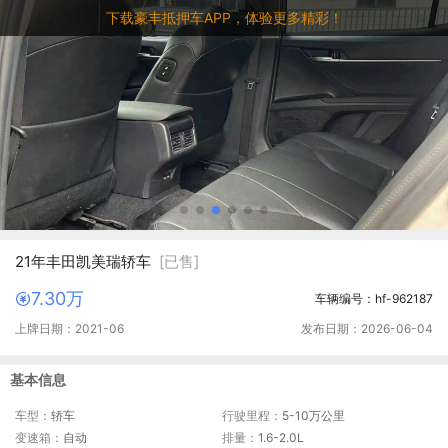
下载豪丰抵押车APP，体验更多精彩！
21年丰田凯美瑞轿车
[已售]
7.30万
车辆编号：hf-962187
上牌日期：2021-06
发布日期：2026-06-04
基本信息
车型：
轿车
行驶里程：
5-10万公里
变速箱：
自动
排量：
1.6-2.0L