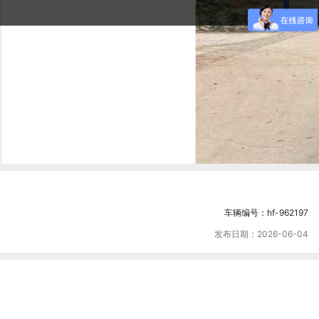
车辆编号：hf-962197
发布日期：2026-06-04