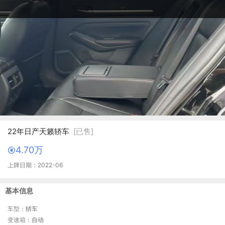
22年日产天籁轿车
[已售]
4.70万
上牌日期：2022-06
基本信息
车型：
轿车
变速箱：
自动