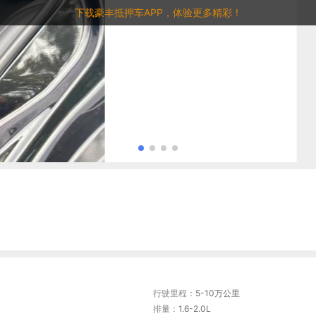
下载豪丰抵押车APP，体验更多精彩！
行驶里程：
5-10万公里
排量：
1.6-2.0L