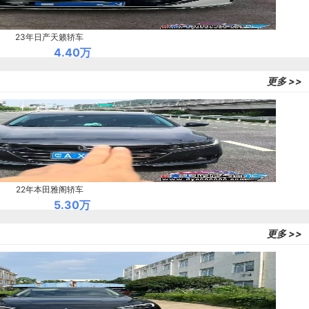
23年日产天籁轿车
4.40万
更多 >>
22年本田雅阁轿车
5.30万
更多 >>