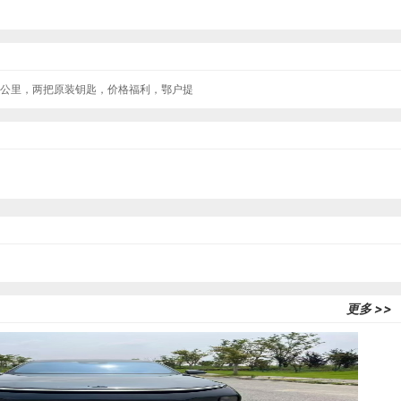
5万公里，两把原装钥匙，价格福利，鄂户提
更多 >>