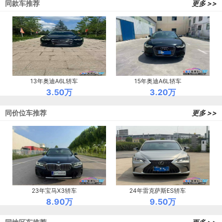
同款车推荐
更多 >>
13年奥迪A6L轿车
15年奥迪A6L轿车
3.50万
3.20万
同价位车推荐
更多 >>
23年宝马X3轿车
24年雷克萨斯ES轿车
8.90万
9.50万