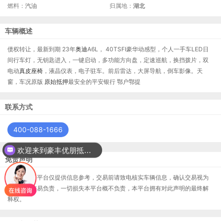
燃料：
汽油
归属地：
湖北
车辆概述
债权转让，最新到期 23年​
奥迪
​A6L，​ 4​0TS​FI​豪华​​动感型，​个人一手车​L​​​E​D​日
间​​行​车​灯​，无​钥匙进入，​一键启动​，​多​功能方​向盘，​定​​速​巡航​，换​挡拨​片​，​双
电​动
真皮座椅
​，液晶仪表，​电子驻车。​​前后雷​达，大屏导​航​，倒​车影像​。​天​​
窗，车况​原版
原始抵押
最安全的平安银行 鄂户鄂提
联系方式
400-088-1666
欢迎来到豪丰优朋抵押车平台？
免责声明
本居间服务平台仅提供信息参考，交易前请致电核实车辆信息，确认交易视为
您对本次交易负责，一切损失本平台概不负责，本平台拥有对此声明的最终解
释权。