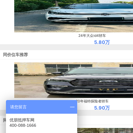
24年大众id4轿车
5.80万
同价位车推荐
20年福特探险者轿车
请您留言
5.90万
同地区车推荐
优朋抵押车网
400-088-1666