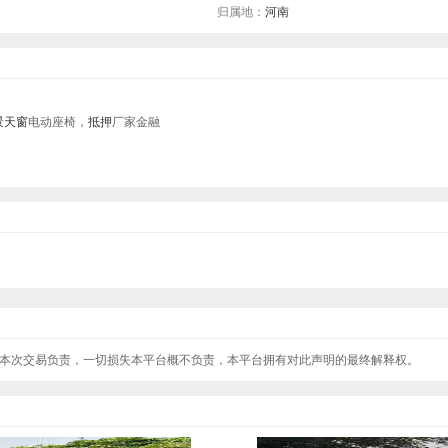
归属地：
河南
景天窗
电动座椅，
抵押
厂家金融
本次交易负责，一切损失本平台概不负责，本平台拥有对此声明的最终解释权。