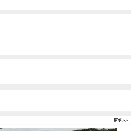
更多 >>