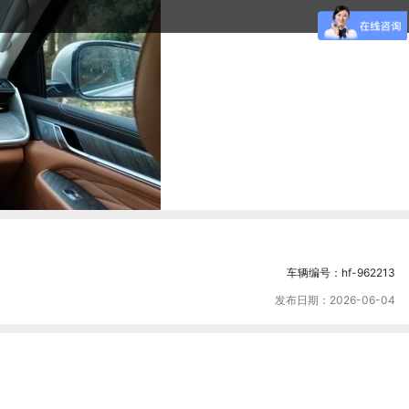
车辆编号：hf-962213
发布日期：2026-06-04