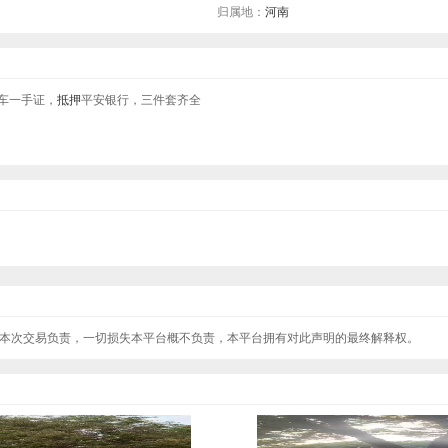
归属地：
河南
手车一手证，
抵押
平安银行，三件套齐全
本次交易负责，一切损失本平台概不负责，本平台拥有对此声明的最终解释权。