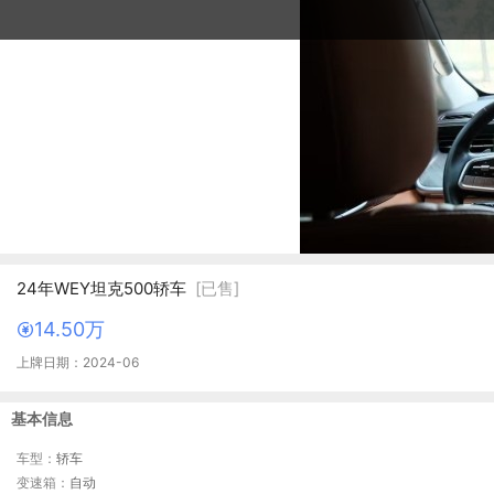
24年WEY坦克500轿车
[已售]
14.50万
上牌日期：2024-06
基本信息
车型：
轿车
变速箱：
自动