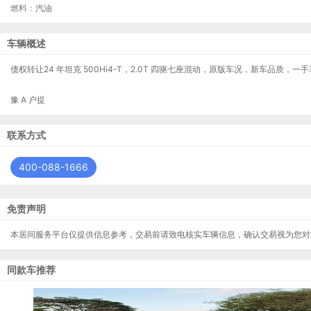
燃料：
汽油
车辆概述
债权转让
24 年坦克 500Hi4-T，2.0T 四驱七座混动，原版车况，新车品质，一
豫 A 户提
联系方式
400-088-1666
免责声明
本居间服务平台仅提供信息参考，交易前请致电核实车辆信息，确认交易视为您对
同款车推荐