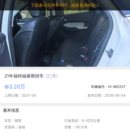
下载豪丰抵押车APP，体验更多精彩！
21年福特福睿斯轿车
[已售]
3.20万
车辆编号：hf-962237
上牌日期：2021-06
发布日期：2026-06-04
基本信息
车型：
轿车
行驶里程：
5-10万公里
变速箱：
自动
排量：
1.6-2.0L