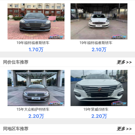
19年福特福睿斯轿车
19年福特福睿斯轿车
1.70万
2.10万
同价位车推荐
更多 >>
15年大众帕萨特轿车
19年荣威i5轿车
2.20万
2.20万
同地区车推荐
更多 >>