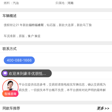
燃料：
汽油
归属地：
河南
车辆概述
债权转让
21 年新款
福特
福睿斯
，钻石版，新款大连屏，新款马丁脸
车况准新，原版，豫户 豫提
联系方式
400-088-1666
欢迎来到豪丰优朋抵押车平台？
免责声明
本居间服务平台仅提供信息参考，交易前请致电核实车辆信息，确认交易视为
您对本次交易负责，一切损失本平台概不负责，本平台拥有对此声明的最终解
释权。
同款车推荐
更多 >>