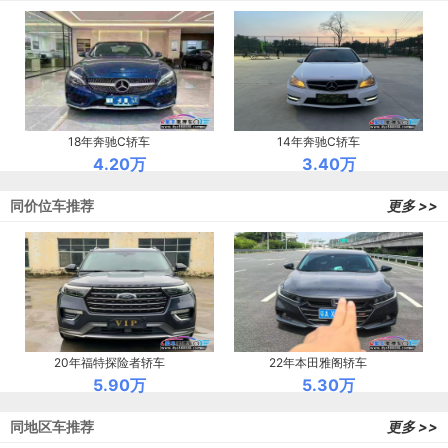
18年奔驰C轿车
14年奔驰C轿车
4.20万
3.40万
同价位车推荐
更多 >>
20年福特探险者轿车
22年本田雅阁轿车
5.90万
5.30万
同地区车推荐
更多 >>