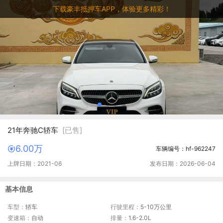
下载豪丰抵押车APP，体验更多精彩！
21年奔驰C轿车
[已售]
6.00万
车辆编号：hf-962247
上牌日期：2021-06
发布日期：2026-06-04
基本信息
车型：
轿车
行驶里程：
5-10万公里
变速箱：
自动
排量：
1.6-2.0L