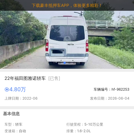
下载豪丰抵押车APP，体验更多精彩！
22年福田图雅诺轿车
[已售]
4.80万
车辆编号：hf-962253
上牌日期：2022-06
发布日期：2026-06-04
基本信息
车型：
轿车
行驶里程：
5-10万公里
变速箱：
自动
排量：
1.6-2.0L