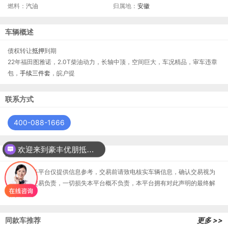
燃料：
汽油
归属地：
安徽
车辆概述
债权转让
抵押
到期
22年福田图雅诺，2.0T柴油动力，长轴中顶，空间巨大，车况精品，审车违章
包，
手续三件套
，皖户提
联系方式
400-088-1666
欢迎来到豪丰优朋抵押车平台？
免责声明
本居间服务平台仅提供信息参考，交易前请致电核实车辆信息，确认交易视为
您对本次交易负责，一切损失本平台概不负责，本平台拥有对此声明的最终解
释权。
同款车推荐
更多 >>