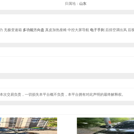
归属地：
山东
匹马力 无极变速箱
多功能方向盘
真皮加热座椅 中控大屏导航
电子手刹
后排空调出风 后
本次交易负责，一切损失本平台概不负责，本平台拥有对此声明的最终解释权。