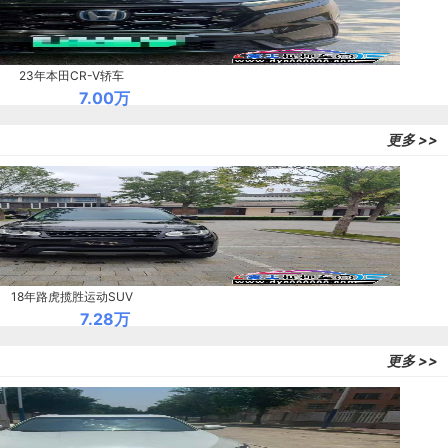
23年本田CR-V轿车
7.00万
更多 >>
18年路虎揽胜运动SUV
7.28万
更多 >>