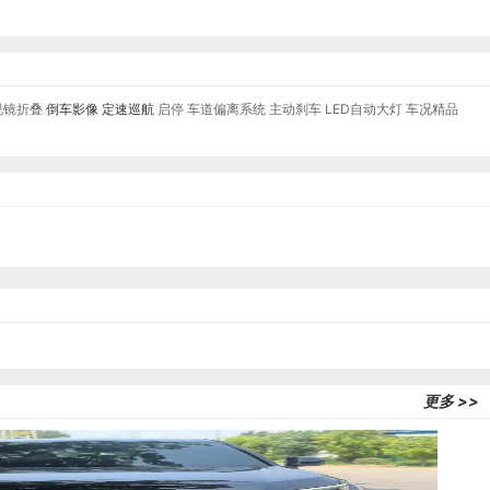
视镜折叠
倒车影像
定速巡航
启停 车道偏离系统 主动刹车 LED自动大灯 车况精品
更多 >>