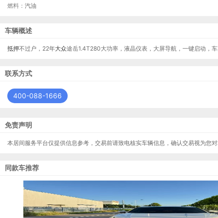
燃料：
汽油
车辆概述
抵押
不过户，22年
大众
途岳1.4T280大功率，液晶仪表，大屏导航，一键启动，
联系方式
400-088-1666
免责声明
本居间服务平台仅提供信息参考，交易前请致电核实车辆信息，确认交易视为您对
同款车推荐