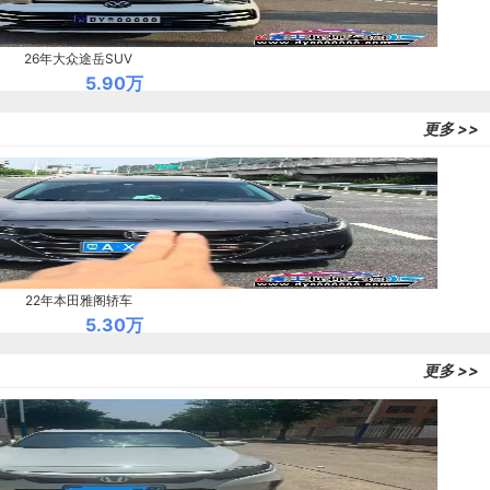
26年大众途岳SUV
5.90万
更多 >>
22年本田雅阁轿车
5.30万
更多 >>