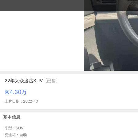
22年大众途岳SUV
[已售]
4.30万
上牌日期：2022-10
基本信息
车型：
SUV
变速箱：
自动