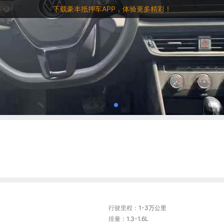
下载豪丰抵押车APP，体验更多精彩！
行驶里程：
1-3万公里
排量：
1.3-1.6L