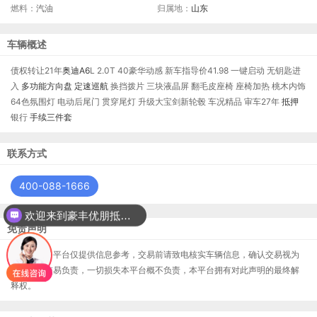
燃料：
汽油
归属地：
山东
车辆概述
债权转让21年
奥迪A6
L 2.0T 40豪华动感 新车指导价41.98 一键启动 无钥匙进
入
多功能方向盘
定速巡航
换挡拨片 三块液晶屏 翻毛皮座椅 座椅加热 桃木内饰
64色氛围灯 电动后尾门 贯穿尾灯 升级大宝剑新轮毂 车况精品 审车27年
抵押
银行
手续三件套
联系方式
400-088-1666
欢迎来到豪丰优朋抵押车平台？
免责声明
本居间服务平台仅提供信息参考，交易前请致电核实车辆信息，确认交易视为
您对本次交易负责，一切损失本平台概不负责，本平台拥有对此声明的最终解
释权。