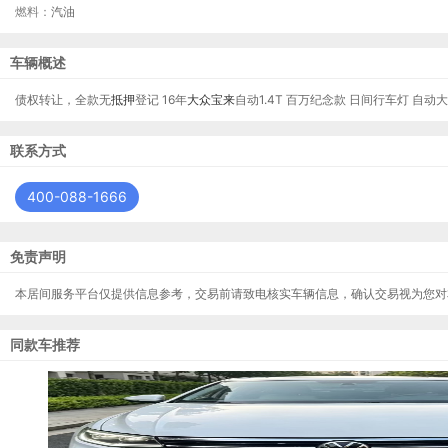
燃料：
汽油
车辆概述
债权转让，全款无
抵押
登记 16年
大众
宝来
自动1.4T 百万纪念款 日间行车灯 自动
联系方式
400-088-1666
免责声明
本居间服务平台仅提供信息参考，交易前请致电核实车辆信息，确认交易视为您对
同款车推荐