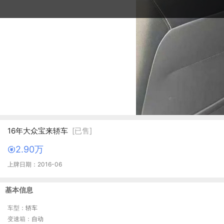
16年大众宝来轿车
[已售]
2.90万
上牌日期：2016-06
基本信息
车型：
轿车
变速箱：
自动