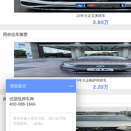
23年大众宝来轿车
3.80万
同价位车推荐
15年大众帕萨特轿车
请您留言
2.20万
同地区车推荐
优朋抵押车网
400-088-1666