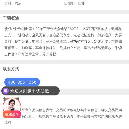
燃料：
汽油
归属地：
江苏
车辆概述
债权转让到期出库！20年下半年
大众
途昂
380TSl，2.0T四驱豪华版，无钥匙
进入，一键启动，
全景天窗
，全液晶仪表盘，电动记忆座椅，加热通风，大屏
导航，
倒车影像
，电尾门，多种驾驶模式，
多功能方向盘
，
定速巡航
，车道偏
离预警，主动刹车，车道保持辅助，后排独立空调，车况大精品无事故！
手续
三件套
！审车违章正常，苏户苏提！
联系方式
400-088-1666
欢迎来到豪丰优朋抵押车平台？
免责声明
本居间服务平台仅提供信息参考，交易前请致电核实车辆信息，确认交易视为
您对本次交易负责，一切损失本平台概不负责，本平台拥有对此声明的最终解
释权。