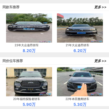
同款车推荐
更多 >>
23年大众途昂轿车
21年大众途昂轿车
8.20万
6.20万
同价位车推荐
更多 >>
20年福特探险者轿车
22年本田雅阁轿车
5.90万
5.30万