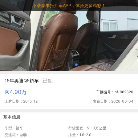
下载豪丰抵押车APP，体验更多精彩！
15年奥迪Q5轿车
[已售]
4.90万
车辆编号：hf-962320
上牌日期：2015-12
发布日期：2026-06-04
基本信息
车型：
轿车
行驶里程：
5-10万公里
变速箱：
自动
排量：
1.6-2.0L