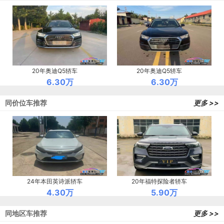
20年奥迪Q5轿车
20年奥迪Q5轿车
6.30万
6.30万
同价位车推荐
更多 >>
24年本田英诗派轿车
20年福特探险者轿车
4.30万
5.90万
同地区车推荐
更多 >>