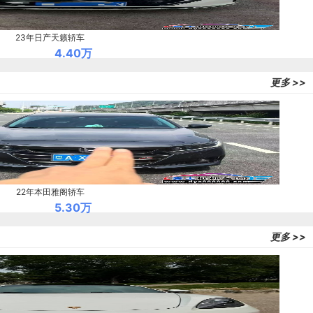
23年日产天籁轿车
4.40万
更多 >>
22年本田雅阁轿车
5.30万
更多 >>