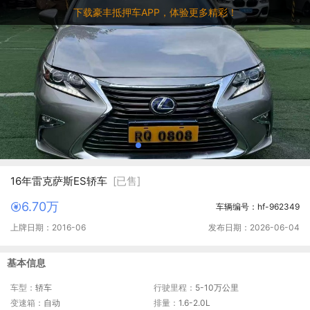
下载豪丰抵押车APP，体验更多精彩！
16年雷克萨斯ES轿车
[已售]
6.70万
车辆编号：hf-962349
上牌日期：2016-06
发布日期：2026-06-04
基本信息
车型：
轿车
行驶里程：
5-10万公里
变速箱：
自动
排量：
1.6-2.0L