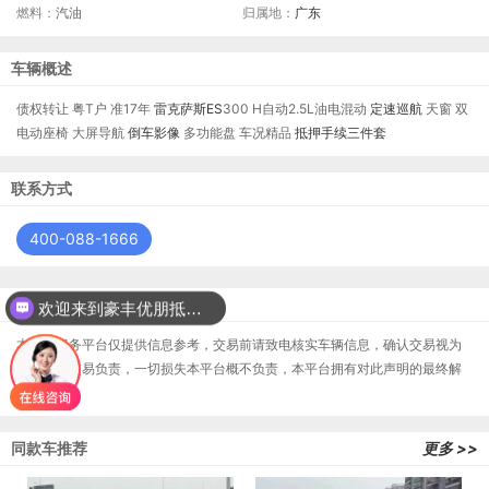
燃料：
汽油
归属地：
广东
车辆概述
债权转让 粤T户 准17年
雷克萨斯ES
300 H自动2.5L油电混动
定速巡航
天窗 双
电动座椅 大屏导航
倒车影像
多功能盘 车况精品
抵押
手续三件套
联系方式
400-088-1666
免责声明
欢迎来到豪丰优朋抵押车平台？
本居间服务平台仅提供信息参考，交易前请致电核实车辆信息，确认交易视为
您对本次交易负责，一切损失本平台概不负责，本平台拥有对此声明的最终解
释权。
同款车推荐
更多 >>