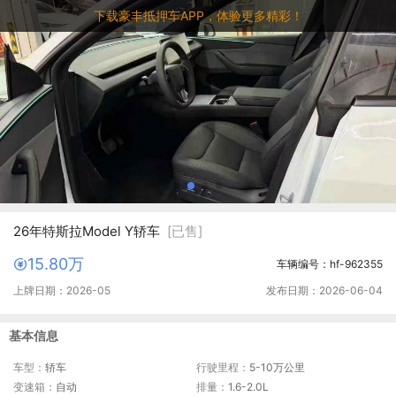
下载豪丰抵押车APP，体验更多精彩！
26年特斯拉Model Y轿车
[已售]
15.80万
车辆编号：hf-962355
上牌日期：2026-05
发布日期：2026-06-04
基本信息
车型：
轿车
行驶里程：
5-10万公里
变速箱：
自动
排量：
1.6-2.0L