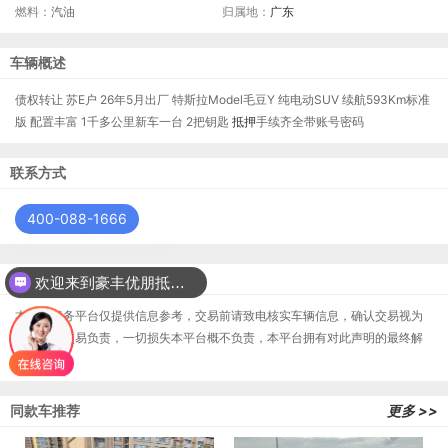
燃料：
汽油
归属地：
广东
车辆概述
债权转让 苏E户 26年5月出厂 特斯拉Model毛豆Y 纯电动SUV 续航593Km标准
版 配置丰富 1千多公里新车一台 2把钥匙
抵押
手续齐全带账号密码
联系方式
400-088-1666
免责声明
欢迎来到豪丰优朋抵押车平台？
本居间服务平台仅提供信息参考，交易前请致电核实车辆信息，确认交易视为
您对本次交易负责，一切损失本平台概不负责，本平台拥有对此声明的最终解
释权。
同款车推荐
更多 >>