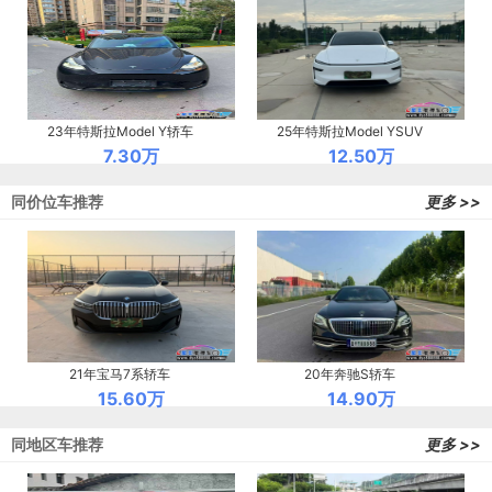
23年特斯拉Model Y轿车
25年特斯拉Model YSUV
7.30万
12.50万
同价位车推荐
更多 >>
21年宝马7系轿车
20年奔驰S轿车
15.60万
14.90万
同地区车推荐
更多 >>