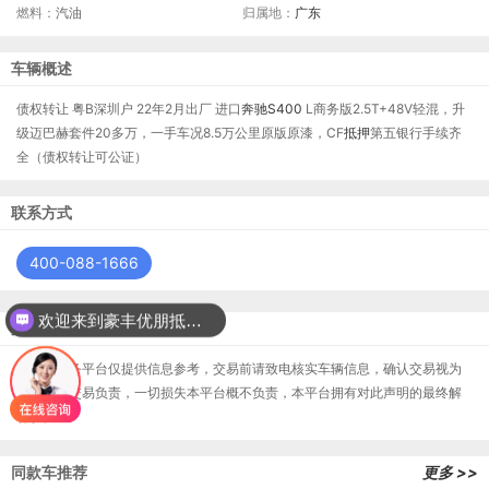
燃料：
汽油
归属地：
广东
车辆概述
债权转让 粤B深圳户 22年2月出厂 进口
奔驰
S400
L商务版2.5T+48V轻混，升
级迈巴赫套件20多万，一手车况8.5万公里原版原漆，CF
抵押
第五银行手续齐
全（债权转让可公证）
联系方式
400-088-1666
欢迎来到豪丰优朋抵押车平台？
免责声明
本居间服务平台仅提供信息参考，交易前请致电核实车辆信息，确认交易视为
您对本次交易负责，一切损失本平台概不负责，本平台拥有对此声明的最终解
释权。
同款车推荐
更多 >>