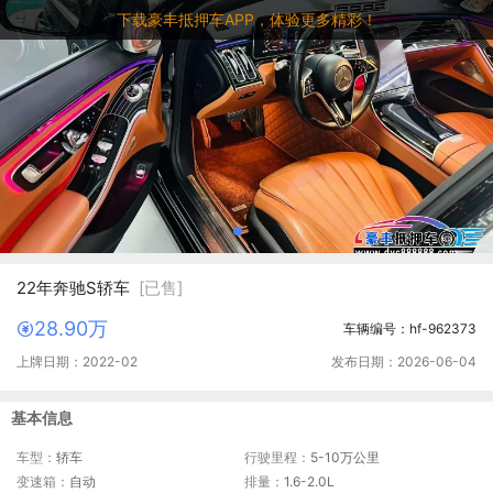
下载豪丰抵押车APP，体验更多精彩！
22年奔驰S轿车
[已售]
28.90万
车辆编号：hf-962373
上牌日期：2022-02
发布日期：2026-06-04
基本信息
车型：
轿车
行驶里程：
5-10万公里
变速箱：
自动
排量：
1.6-2.0L