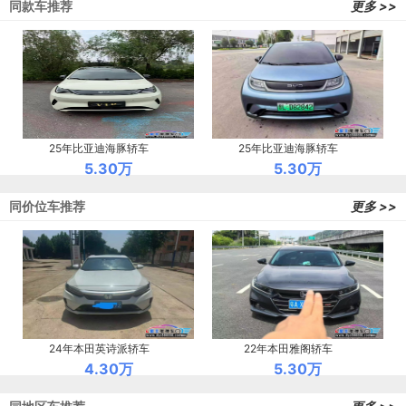
同款车推荐
更多 >>
25年比亚迪海豚轿车
25年比亚迪海豚轿车
5.30万
5.30万
同价位车推荐
更多 >>
24年本田英诗派轿车
22年本田雅阁轿车
4.30万
5.30万