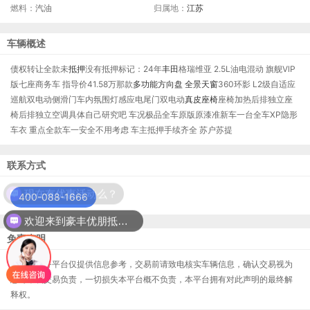
燃料：
汽油
归属地：
江苏
车辆概述
债权转让全款未
抵押
没有抵押标记：24年
丰田
格瑞维亚 2.5L油电混动 旗舰VlP
版七座商务车 指导价41.58万那款
多功能方向盘
全景天窗
360环影 L2级自适应
巡航双电动侧滑门车内氛围灯感应电尾门双电动
真皮座椅
座椅加热后排独立座
椅后排独立空调具体自己研究吧 车况极品全车原版原漆准新车一台全车XP隐形
车衣 重点全款车一安全不用考虑 车主抵押手续齐全 苏户苏提
联系方式
现在有优惠活动么？
400-088-1666
欢迎来到豪丰优朋抵押车平台？
免责声明
本居间服务平台仅提供信息参考，交易前请致电核实车辆信息，确认交易视为
您对本次交易负责，一切损失本平台概不负责，本平台拥有对此声明的最终解
释权。