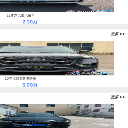
22年东风御风轿车
2.20万
更多 >>
20年福特探险者轿车
5.90万
更多 >>