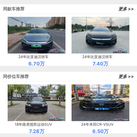
同款车推荐
更多 >>
24年比亚迪汉轿车
24年比亚迪汉轿车
6.70万
7.40万
同价位车推荐
更多 >>
18年路虎揽胜运动SUV
24年本田CR-VSUV
7.28万
6.50万