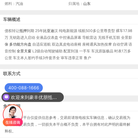
燃料：
汽油
归属地：
山东
车辆概述
债权转让
抵押
到期 25年
比亚迪
汉 纯电新能源 续航500多公里尊贵型 裸车17.98
万 无钥匙进入启动 全液晶仪表盘 中控液晶屏幕 导航雷达 无线手机互联 全景影
像
多功能方向盘
自适应巡航 双边真皮电动座椅 座椅通风加热按摩 自动空调 语
音控制
全景天窗
L2级自动驾驶辅助 配置到顶 一手车 车况原版极品 时表1万多
公里 车主本人签约手续3件套齐全 审车违章正常 鲁户
联系方式
400-088-1666
欢迎来到豪丰优朋抵押车平台？
免责声明
本居间服务平台仅提供信息参考，交易前请致电核实车辆信息，确认交易视为
您对本次交易负责，一切损失本平台概不负责，本平台拥有对此声明的最终解
释权。