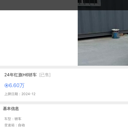
24年红旗H6轿车
[已售]
6.60万
上牌日期：2024-12
基本信息
车型：
轿车
变速箱：
自动