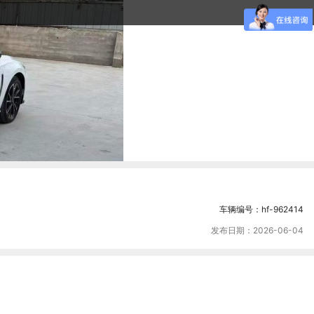
车辆编号：hf-962414
发布日期：2026-06-04