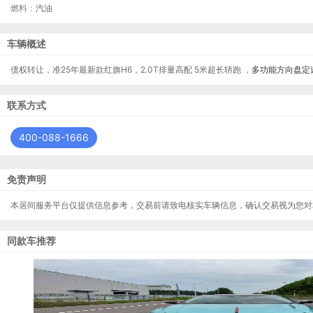
燃料：
汽油
车辆概述
债权转让，准25年最新款红旗H6，2.0T排量高配 5米超长轿跑 ，
多功能方向盘
定
联系方式
400-088-1666
免责声明
本居间服务平台仅提供信息参考，交易前请致电核实车辆信息，确认交易视为您对
同款车推荐