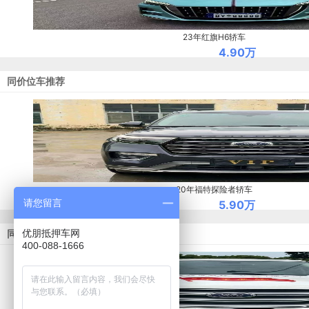
23年红旗H6轿车
4.90万
同价位车推荐
20年福特探险者轿车
请您留言
5.90万
同地区车推荐
优朋抵押车网
400-088-1666