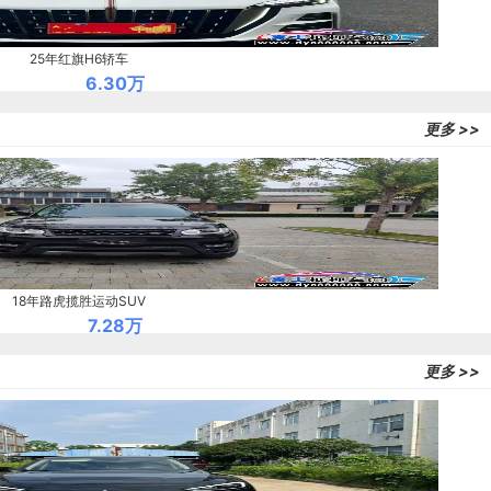
25年红旗H6轿车
6.30万
更多 >>
18年路虎揽胜运动SUV
7.28万
更多 >>