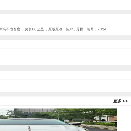
太高不懂百度 ，实表1万公里 ，原版原漆，皖户，苏提！编号：Y024
更多 >>