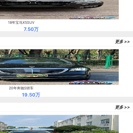
18年宝马X5SUV
7.50万
更多 >>
20年奔驰S轿车
19.50万
更多 >>