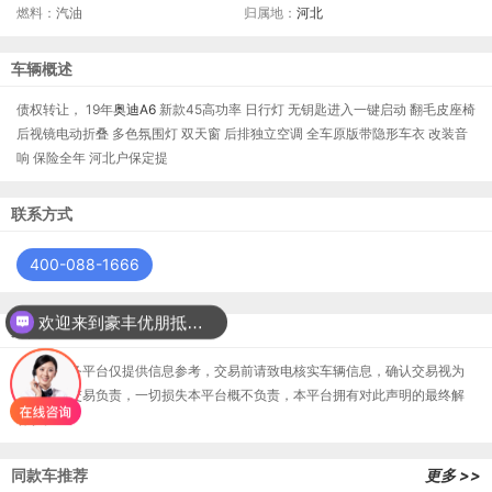
燃料：
汽油
归属地：
河北
车辆概述
债权转让， 19年
奥迪A6
新款45高功率 日行灯 无钥匙进入一键启动 翻毛皮座椅
后视镜电动折叠 多色氛围灯 双天窗 后排独立空调 全车原版带隐形车衣 改装音
响 保险全年 河北户保定提
联系方式
400-088-1666
欢迎来到豪丰优朋抵押车平台？
免责声明
本居间服务平台仅提供信息参考，交易前请致电核实车辆信息，确认交易视为
您对本次交易负责，一切损失本平台概不负责，本平台拥有对此声明的最终解
释权。
同款车推荐
更多 >>