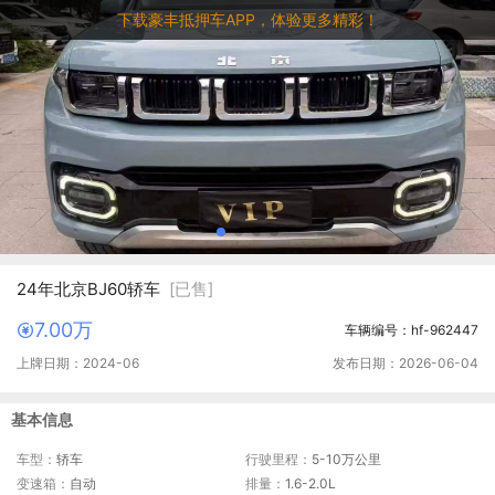
下载豪丰抵押车APP，体验更多精彩！
24年北京BJ60轿车
[已售]
7.00万
车辆编号：hf-962447
上牌日期：2024-06
发布日期：2026-06-04
基本信息
车型：
轿车
行驶里程：
5-10万公里
变速箱：
自动
排量：
1.6-2.0L