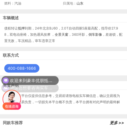
燃料：
汽油
归属地：
山东
车辆概述
债权转让
抵押
到期，24年北京BJ60，2.0T自动四驱5座最高配，指导价27.9
8，双电动座椅，加热通风按摩 ，
全景天窗
，360环影，
倒车影像
，差速锁，配
置无敌，车况精品，审车违章正常
联系方式
400-088-1666
欢迎来到豪丰优朋抵押车平台？
您这边想要咨询买车还是回收
免责声明
本居间服务平台仅提供信息参考，交易前请致电核实车辆信息，确认交易视为
您对本次交易负责，一切损失本平台概不负责，本平台拥有对此声明的最终解
释权。
同款车推荐
更多 >>