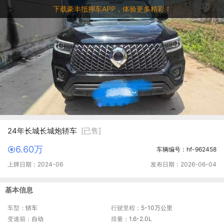
下载豪丰抵押车APP，体验更多精彩！
24年长城长城炮轿车
[已售]
6.60万
车辆编号：hf-962458
上牌日期：2024-06
发布日期：2026-06-04
基本信息
车型：
轿车
行驶里程：
5-10万公里
变速箱：
自动
排量：
1.6-2.0L