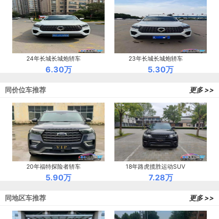
24年长城长城炮轿车
23年长城长城炮轿车
6.30万
5.30万
同价位车推荐
更多 >>
20年福特探险者轿车
18年路虎揽胜运动SUV
5.90万
7.28万
同地区车推荐
更多 >>