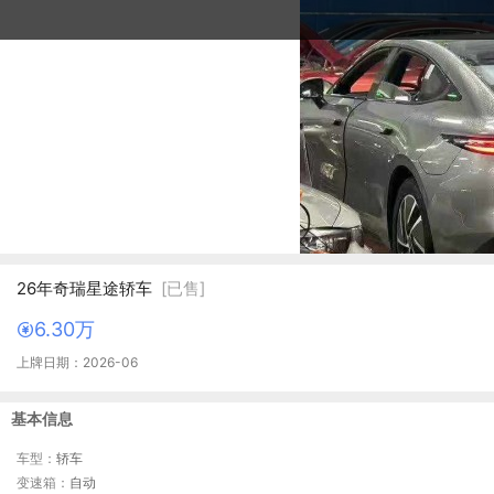
26年奇瑞星途轿车
[已售]
6.30万
上牌日期：2026-06
基本信息
车型：
轿车
变速箱：
自动