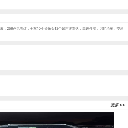
天幕，256色氛围灯，全车10个摄像头12个超声波雷达，高速领航，记忆泊车，交通
更多 >>