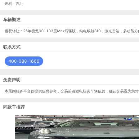
燃料：
汽油
车辆概述
债权转让：26年极氪001 103度Max后驱版，纯电续航810，激光雷达，
多功能方
联系方式
400-088-1666
免责声明
本居间服务平台仅提供信息参考，交易前请致电核实车辆信息，确认交易视为您对
同款车推荐