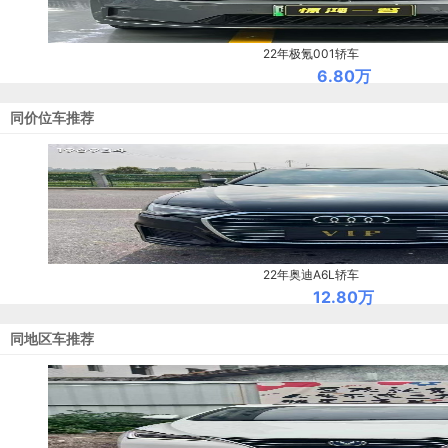
22年极氪001轿车
6.80万
同价位车推荐
22年奥迪A6L轿车
12.80万
同地区车推荐