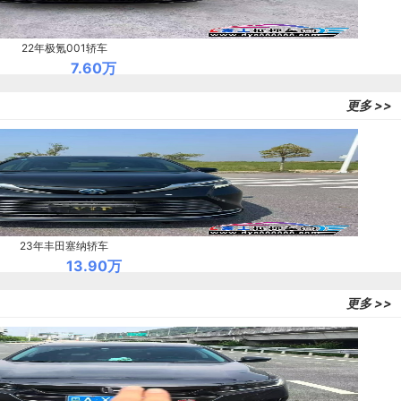
22年极氪001轿车
7.60万
更多 >>
23年丰田塞纳轿车
13.90万
更多 >>