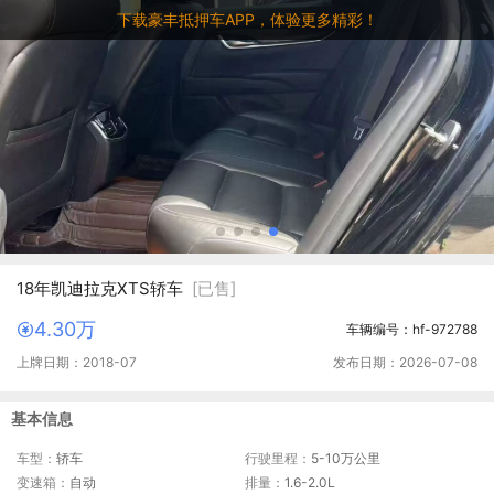
下载豪丰抵押车APP，体验更多精彩！
18年凯迪拉克XTS轿车
[已售]
4.30万
车辆编号：hf-972788
上牌日期：2018-07
发布日期：2026-07-08
基本信息
车型：
轿车
行驶里程：
5-10万公里
变速箱：
自动
排量：
1.6-2.0L