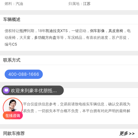
燃料：
汽油
归属地：
江苏
车辆概述
债权转让
抵押
到期，18年
凯迪拉克
XTS
，一键启动，
倒车影像
，
真皮座椅
，电
动座椅，大天窗，
多功能方向盘
等等，车况精品，有喜欢的速度，苏户苏提，
编号
C5
联系方式
400-088-1666
欢迎来到豪丰优朋抵押车平台？
免责声明
本居间服务平台仅提供信息参考，交易前请致电核实车辆信息，确认交易视为
您对本次交易负责，一切损失本平台概不负责，本平台拥有对此声明的最终解
释权。
同款车推荐
更多 >>