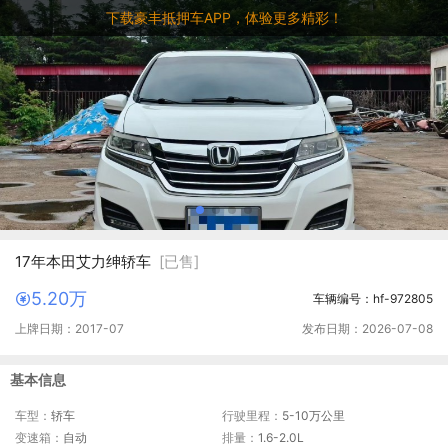
下载豪丰抵押车APP，体验更多精彩！
17年本田艾力绅轿车
[已售]
5.20万
车辆编号：hf-972805
上牌日期：2017-07
发布日期：2026-07-08
基本信息
车型：
轿车
行驶里程：
5-10万公里
变速箱：
自动
排量：
1.6-2.0L