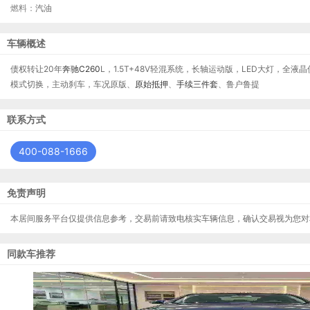
燃料：
汽油
车辆概述
债权转让20年
奔驰
C260
L，1.5T+48V轻混系统，长轴运动版，LED大灯，全液
模式切换，主动刹车，车况原版、
原始抵押
、
手续三件套
、鲁户鲁提
联系方式
400-088-1666
免责声明
本居间服务平台仅提供信息参考，交易前请致电核实车辆信息，确认交易视为您对
同款车推荐