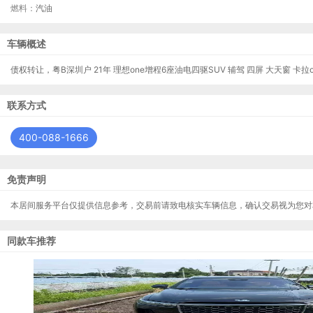
燃料：
汽油
车辆概述
债权转让，粤B深圳户 21年 理想one增程6座油电四驱SUV 辅驾 四屏 大天窗 卡
联系方式
400-088-1666
免责声明
本居间服务平台仅提供信息参考，交易前请致电核实车辆信息，确认交易视为您对
同款车推荐