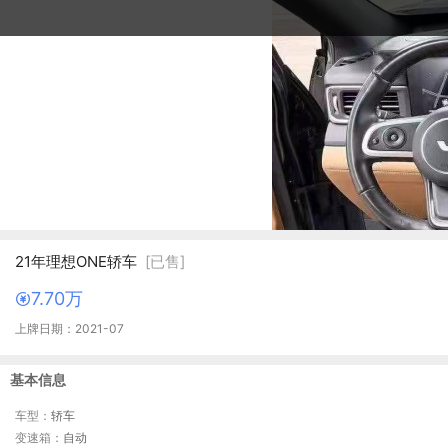
21年理想ONE轿车
[已售]
7.70万
上牌日期：2021-07
基本信息
车型：
轿车
变速箱：
自动