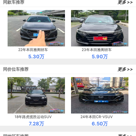
同款车推荐
更多 >>
22年本田雅阁轿车
23年本田雅阁轿车
5.30万
5.90万
同价位车推荐
更多 >>
18年路虎揽胜运动SUV
24年本田CR-VSUV
7.28万
6.50万