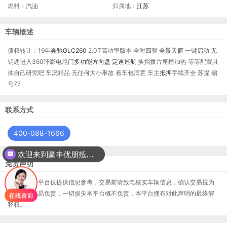
燃料：
汽油
归属地：
江苏
车辆概述
债权转让：19年
奔驰
GLC260
2.0T高功率版本 全时四驱
全景天窗
一键启动 无
钥匙进入360环影电尾门
多功能方向盘
定速巡航
换挡拨片座椅加热 等等配置具
体自己研究吧 车况精品 无任何大小事故 看车包满意 车主
抵押
手续齐全 苏提 编
号77
联系方式
400-088-1666
欢迎来到豪丰优朋抵押车平台？
免责声明
本居间服务平台仅提供信息参考，交易前请致电核实车辆信息，确认交易视为
您对本次交易负责，一切损失本平台概不负责，本平台拥有对此声明的最终解
释权。