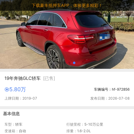
下载豪丰抵押车APP，体验更多精彩！
19年奔驰GLC轿车
[已售]
5.80万
车辆编号：hf-972856
上牌日期：2019-07
发布日期：2026-07-08
基本信息
车型：
轿车
行驶里程：
5-10万公里
变速箱：
自动
排量：
1.6-2.0L