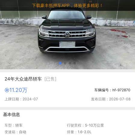
下载豪丰抵押车APP，体验更多精彩！
24年大众途昂轿车
[已售]
11.20万
车辆编号：hf-972870
上牌日期：2024-07
发布日期：2026-07-08
基本信息
车型：
轿车
行驶里程：
5-10万公里
变速箱：
自动
排量：
1.6-2.0L