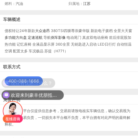
燃料：
汽油
归属地：
江苏
车辆概述
债权转让24年新款
大众
途昂
380TSI四驱尊崇豪华版 新款电子拨档 全景大天窗
多功能方向盘
定速巡航
导航
倒车影像
电动尾门 真皮双电动座椅 前后排屁股加
热功能 记忆座椅 全液晶显示屏 360全景 无钥匙进入启动 LED日行灯 自动恒温
空调 配置太多 车况极品 苏提（H771）
联系方式
400-088-1666
现在有优惠活动么？
欢迎来到豪丰优朋抵押车平台？
免责声明
本居间服务平台仅提供信息参考，交易前请致电核实车辆信息，确认交易视为
您对本次交易负责，一切损失本平台概不负责，本平台拥有对此声明的最终解
释权。