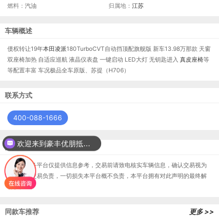
燃料：
汽油
归属地：
江苏
车辆概述
债权转让19年
本田
凌派
180TurboCVT自动挡顶配旗舰版 新车13.98万那款 天窗
双座椅加热 自适应巡航 液晶仪表盘 一键启动 LED大灯 无钥匙进入
真皮座椅
等
等配置丰富 车况极品全车原版、苏提（H706）
联系方式
400-088-1666
欢迎来到豪丰优朋抵押车平台？
免责声明
您这边想要咨询买车还是回收
本居间服务平台仅提供信息参考，交易前请致电核实车辆信息，确认交易视为
您对本次交易负责，一切损失本平台概不负责，本平台拥有对此声明的最终解
释权。
同款车推荐
更多 >>