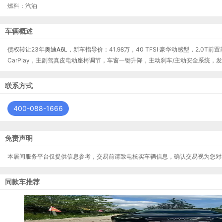
燃料：
汽油
车辆概述
债权转让23年
奥迪A6
L，新车指导价：41.98万，40 TFSI 豪华动感型，2.
CarPlay，主副驾真皮电动座椅调节，车窗一键升降，主动刹车/主动安全系统
联系方式
400-088-1666
免责声明
本居间服务平台仅提供信息参考，交易前请致电核实车辆信息，确认交易视为您对
同款车推荐