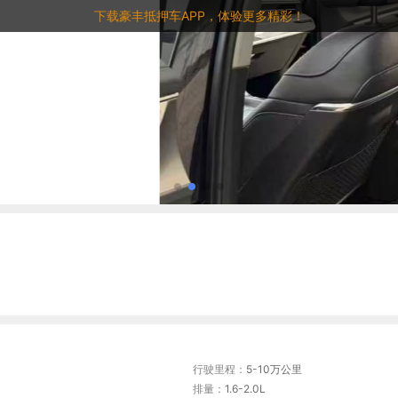
下载豪丰抵押车APP，体验更多精彩！
行驶里程：
5-10万公里
排量：
1.6-2.0L