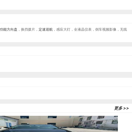
功能方向盘
，换挡拨片，
定速巡航
，感应大灯，全液晶仪表，倒车视频影像，无线
更多 >>