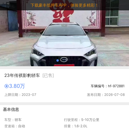
下载豪丰抵押车APP，体验更多精彩！
23年传祺影豹轿车
[已售]
3.80万
车辆编号：hf-972881
上牌日期：2023-07
发布日期：2026-07-08
基本信息
车型：
轿车
行驶里程：
5-10万公里
变速箱：
自动
排量：
1.6-2.0L